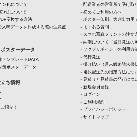
イン化について
配送業者の営業所で受け取
切れ)について
初めてご利用の方へ
DF変換する方法
ポスター印刷、大判出力用
）で入稿データを作成する際の注意点
よくある質問
スマホ写真プリントの注文
納期について（当日発送の
ソクプリポイントの利用方
・ポスターデータ
代行発送
テンプレートDATA
掛け払い（月末締め請求書
対策ポスターデータ
複数配送先の指定方法につ
見積りと見積書の発行につ
役立ち情報
新規会員登録
～
ログイン
て
ご利用規約
をご紹介！
プライバシーポリシー
サイトマップ