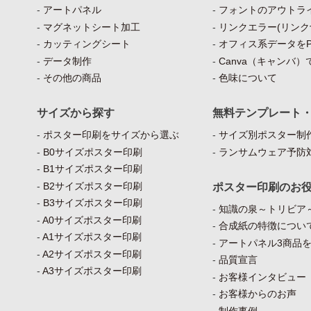
アートパネル
フォントのアウトラ
マグネットシート加工
リンクエラー(リンク
カッティングシート
オフィス系データをP
データ制作
Canva（キャンバ
その他の商品
色味について
サイズから探す
無料テンプレート
ポスター印刷をサイズから選ぶ
サイズ別ポスター制作
B0サイズポスター印刷
ランサムウェア予防
B1サイズポスター印刷
B2サイズポスター印刷
ポスター印刷のお
B3サイズポスター印刷
知識の泉～トリビア
A0サイズポスター印刷
合成紙の特徴につい
A1サイズポスター印刷
アートパネル3商品
A2サイズポスター印刷
品質宣言
A3サイズポスター印刷
お客様インタビュー
お客様からのお声
制作事例