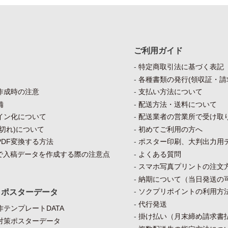
ご利用ガイド
特定商取引法に基づく表記
各種書類の発行(領収証・請
作成時の注意
支払い方法について
備
配送方法・送料について
イン化について
配送業者の営業所で受け取
切れ)について
初めてご利用の方へ
DF変換する方法
ポスター印刷、大判出力用
）で入稿データを作成する際の注意点
よくある質問
スマホ写真プリントの注文
納期について（当日発送の
ソクプリポイントの利用方
・ポスターデータ
代行発送
テンプレートDATA
掛け払い（月末締め請求書
対策ポスターデータ