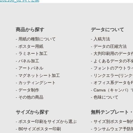
202108_02
内で公開
商品から探す
データについて
用紙の種類について
入稿方法
ポスター用紙
データの圧縮方法
ラミネート加工
大判印刷用のデータ
パネル加工
よくあるデータの不
アートパネル
フォントのアウトラ
マグネットシート加工
リンクエラー(リンク
カッティングシート
オフィス系データをP
データ制作
Canva（キャンバ
その他の商品
色味について
サイズから探す
無料テンプレート
ポスター印刷をサイズから選ぶ
サイズ別ポスター制作
B0サイズポスター印刷
ランサムウェア予防