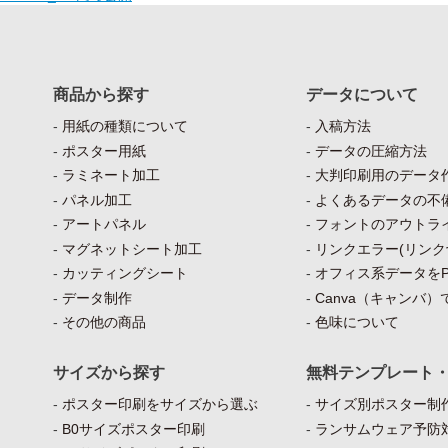
商品から探す
データについて
用紙の種類について
入稿方法
ポスター用紙
データの圧縮方法
ラミネート加工
大判印刷用のデータ
パネル加工
よくあるデータの不
アートパネル
フォントのアウトラ
マグネットシート加工
リンクエラー(リンク
カッティングシート
オフィス系データをP
データ制作
Canva（キャンバ
その他の商品
色味について
サイズから探す
無料テンプレート
ポスター印刷をサイズから選ぶ
サイズ別ポスター制作
B0サイズポスター印刷
ランサムウェア予防