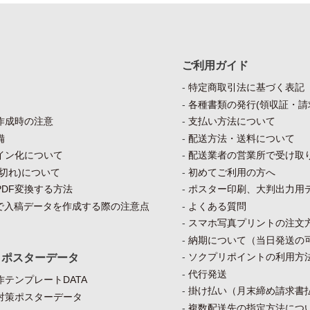
ご利用ガイド
特定商取引法に基づく表記
各種書類の発行(領収証・請
作成時の注意
支払い方法について
備
配送方法・送料について
イン化について
配送業者の営業所で受け取
切れ)について
初めてご利用の方へ
DF変換する方法
ポスター印刷、大判出力用
）で入稿データを作成する際の注意点
よくある質問
スマホ写真プリントの注文
納期について（当日発送の
ソクプリポイントの利用方
・ポスターデータ
代行発送
テンプレートDATA
掛け払い（月末締め請求書
対策ポスターデータ
複数配送先の指定方法につ