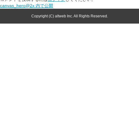
canvas_hero@2x
内で公開
Copyright (C) altweb Inc. All Rights Reserved.