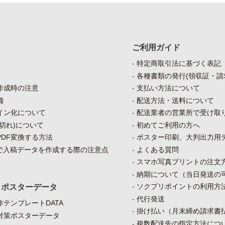
ご利用ガイド
特定商取引法に基づく表記
各種書類の発行(領収証・請
作成時の注意
支払い方法について
備
配送方法・送料について
イン化について
配送業者の営業所で受け取
切れ)について
初めてご利用の方へ
DF変換する方法
ポスター印刷、大判出力用
）で入稿データを作成する際の注意点
よくある質問
スマホ写真プリントの注文
納期について（当日発送の
ソクプリポイントの利用方
・ポスターデータ
代行発送
テンプレートDATA
掛け払い（月末締め請求書
対策ポスターデータ
複数配送先の指定方法につ