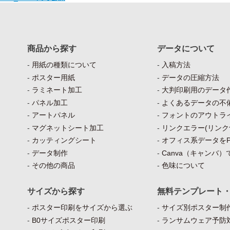
商品から探す
データについて
用紙の種類について
入稿方法
ポスター用紙
データの圧縮方法
ラミネート加工
大判印刷用のデータ
パネル加工
よくあるデータの不
アートパネル
フォントのアウトラ
マグネットシート加工
リンクエラー(リンク
カッティングシート
オフィス系データをP
データ制作
Canva（キャンバ
その他の商品
色味について
サイズから探す
無料テンプレート
ポスター印刷をサイズから選ぶ
サイズ別ポスター制作
B0サイズポスター印刷
ランサムウェア予防