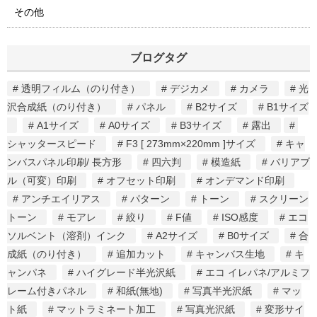
その他
ブログタグ
透明フィルム（のり付き）
デジカメ
カメラ
光
沢合成紙（のり付き）
パネル
B2サイズ
B1サイズ
A1サイズ
A0サイズ
B3サイズ
露出
シャッタースピード
F3 [ 273mm×220mm ]サイズ
キャ
ンバスパネル印刷/ 長方形
四六判
模造紙
バリアブ
ル（可変）印刷
オフセット印刷
オンデマンド印刷
アンチエイリアス
パターン
トーン
スクリーン
トーン
モアレ
絞り
F値
ISO感度
エコ
ソルベント（溶剤）インク
A2サイズ
B0サイズ
合
成紙（のり付き）
追加カット
キャンバス生地
キ
ャンパネ
ハイグレード半光沢紙
エコ イレパネ/アルミフ
レーム付きパネル
和紙(無地)
写真半光沢紙
マッ
ト紙
マットラミネート加工
写真光沢紙
変形サイ