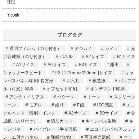
日記
その他
ブログタグ
透明フィルム（のり付き）
デジカメ
カメラ
光
沢合成紙（のり付き）
パネル
B2サイズ
B1サイズ
A1サイズ
A0サイズ
B3サイズ
露出
シャッタースピード
F3 [ 273mm×220mm ]サイズ
キャ
ンバスパネル印刷/ 長方形
四六判
模造紙
バリアブ
ル（可変）印刷
オフセット印刷
オンデマンド印刷
アンチエイリアス
パターン
トーン
スクリーン
トーン
モアレ
絞り
F値
ISO感度
エコ
ソルベント（溶剤）インク
A2サイズ
B0サイズ
合
成紙（のり付き）
追加カット
キャンバス生地
キ
ャンパネ
ハイグレード半光沢紙
エコ イレパネ/アルミフ
レーム付きパネル
和紙(無地)
写真半光沢紙
マッ