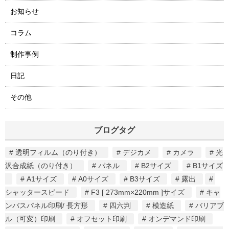
お知らせ
コラム
制作事例
日記
その他
ブログタグ
透明フィルム（のり付き）
デジカメ
カメラ
光
沢合成紙（のり付き）
パネル
B2サイズ
B1サイズ
A1サイズ
A0サイズ
B3サイズ
露出
シャッタースピード
F3 [ 273mm×220mm ]サイズ
キャ
ンバスパネル印刷/ 長方形
四六判
模造紙
バリアブ
ル（可変）印刷
オフセット印刷
オンデマンド印刷