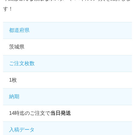
す！
都道府県
茨城県
ご注文枚数
1枚
納期
14時迄のご注文で
当日発送
入稿データ