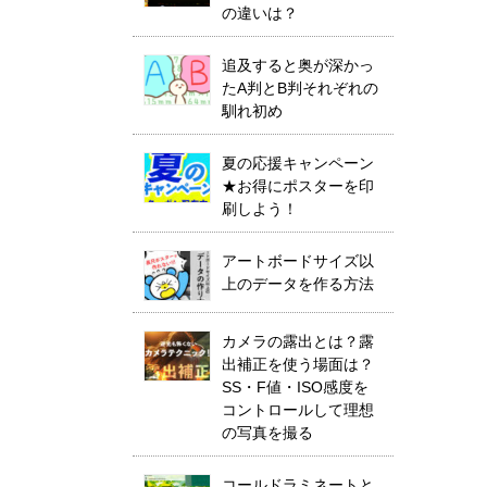
の違いは？
追及すると奥が深かっ
たA判とB判それぞれの
馴れ初め
夏の応援キャンペーン
★お得にポスターを印
刷しよう！
アートボードサイズ以
上のデータを作る方法
カメラの露出とは？露
出補正を使う場面は？
SS・F値・ISO感度を
コントロールして理想
の写真を撮る
コールドラミネートと