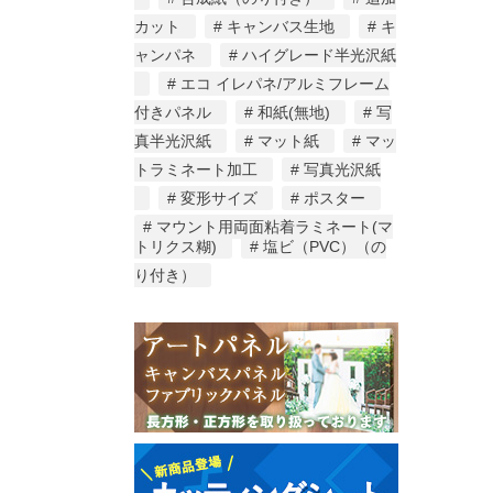
カット
キャンバス生地
キ
ャンパネ
ハイグレード半光沢紙
エコ イレパネ/アルミフレーム
付きパネル
和紙(無地)
写
真半光沢紙
マット紙
マッ
トラミネート加工
写真光沢紙
変形サイズ
ポスター
マウント用両面粘着ラミネート(マ
トリクス糊)
塩ビ（PVC）（の
り付き）