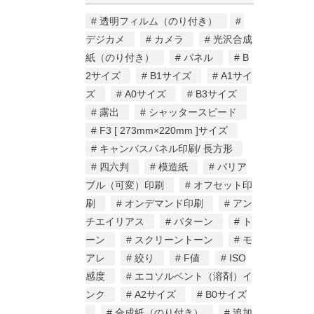
透明フィルム（のり付き）
デジカメ
カメラ
光沢合成
紙（のり付き）
パネル
B
2サイズ
B1サイズ
A1サイ
ズ
A0サイズ
B3サイズ
露出
シャッタースピード
F3 [ 273mm×220mm ]サイズ
キャンバスパネル印刷/ 長方形
四六判
模造紙
バリア
ブル（可変）印刷
オフセット印
刷
オンデマンド印刷
アン
チエイリアス
パターン
ト
ーン
スクリーントーン
モ
アレ
絞り
F値
ISO
感度
エコソルベント（溶剤）イ
ンク
A2サイズ
B0サイズ
合成紙（のり付き）
追加