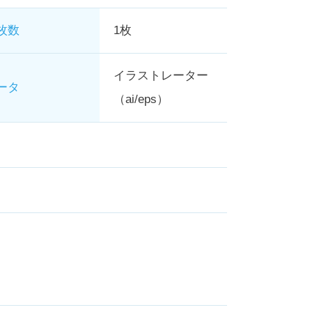
枚数
1枚
イラストレーター
ータ
（ai/eps）