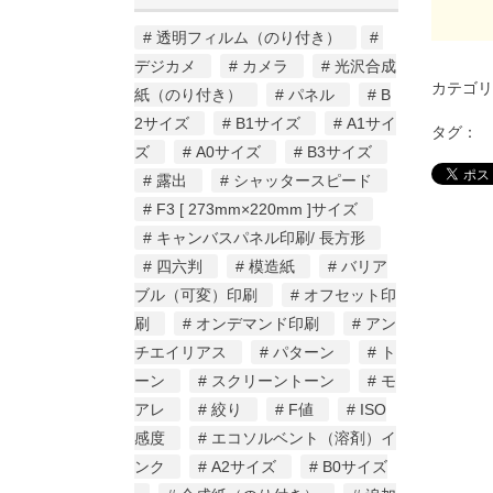
透明フィルム（のり付き）
デジカメ
カメラ
光沢合成
カテゴ
紙（のり付き）
パネル
B
2サイズ
B1サイズ
A1サイ
タグ：
ズ
A0サイズ
B3サイズ
露出
シャッタースピード
F3 [ 273mm×220mm ]サイズ
キャンバスパネル印刷/ 長方形
四六判
模造紙
バリア
ブル（可変）印刷
オフセット印
刷
オンデマンド印刷
アン
チエイリアス
パターン
ト
ーン
スクリーントーン
モ
アレ
絞り
F値
ISO
感度
エコソルベント（溶剤）イ
ンク
A2サイズ
B0サイズ