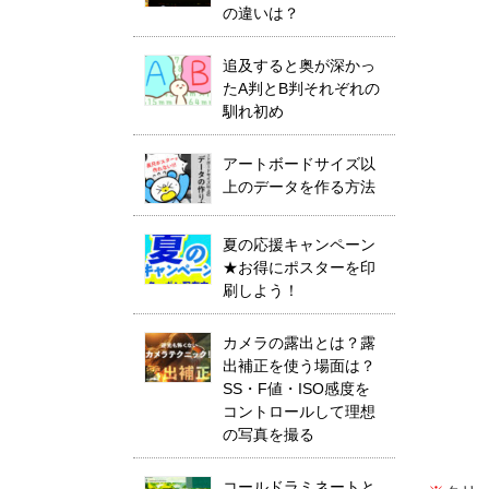
の違いは？
追及すると奥が深かっ
たA判とB判それぞれの
馴れ初め
アートボードサイズ以
上のデータを作る方法
夏の応援キャンペーン
★お得にポスターを印
刷しよう！
カメラの露出とは？露
出補正を使う場面は？
SS・F値・ISO感度を
コントロールして理想
の写真を撮る
コールドラミネートと