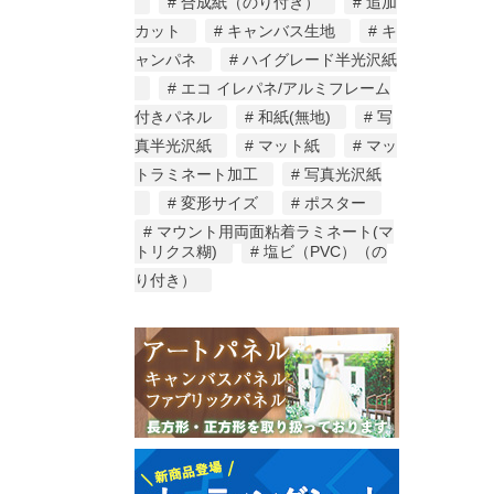
合成紙（のり付き）
追加
カット
キャンバス生地
キ
ャンパネ
ハイグレード半光沢紙
エコ イレパネ/アルミフレーム
付きパネル
和紙(無地)
写
真半光沢紙
マット紙
マッ
トラミネート加工
写真光沢紙
変形サイズ
ポスター
マウント用両面粘着ラミネート(マ
トリクス糊)
塩ビ（PVC）（の
り付き）