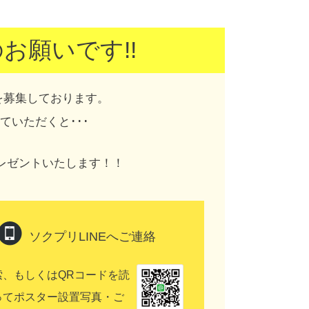
お願いです!!
を募集しております。
いただくと･･･
レゼントいたします！！
ソクプリLINEへご連絡
索、もしくは
QRコードを読
って
ポスター設置写真・ご