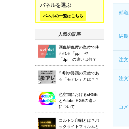
パネルを選ぶ
都道
パネルの一覧はこちら
人気の記事
納期
画像解像度の単位で使
われる「ppi」や
注文
「dpi」の違いは何？
印刷や漫画の天敵であ
注文
る「モアレ」とは？？
色空間におけるsRGB
とAdobe RGBの違い
コメ
について
コルトン印刷とは？バ
ックライトフィルムと