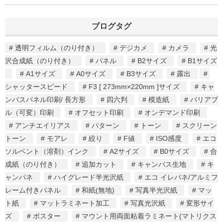
ブログタグ
透明フィルム（のり付き）
デジカメ
カメラ
光
沢合成紙（のり付き）
パネル
B2サイズ
B1サイズ
A1サイズ
A0サイズ
B3サイズ
露出
シャッタースピード
F3 [ 273mm×220mm ]サイズ
キャ
ンバスパネル印刷/ 長方形
四六判
模造紙
バリアブ
ル（可変）印刷
オフセット印刷
オンデマンド印刷
アンチエイリアス
パターン
トーン
スクリーン
トーン
モアレ
絞り
F値
ISO感度
エコ
ソルベント（溶剤）インク
A2サイズ
B0サイズ
合
成紙（のり付き）
追加カット
キャンバス生地
キ
ャンパネ
ハイグレード半光沢紙
エコ イレパネ/アルミフ
レーム付きパネル
和紙(無地)
写真半光沢紙
マッ
ト紙
マットラミネート加工
写真光沢紙
変形サイ
ズ
ポスター
マウント用両面粘着ラミネート(マトリクス