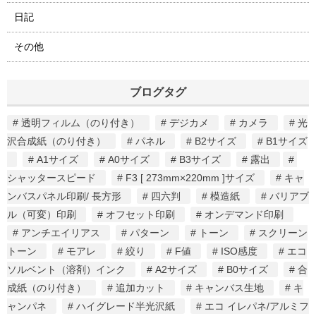
日記
その他
ブログタグ
透明フィルム（のり付き）
デジカメ
カメラ
光
沢合成紙（のり付き）
パネル
B2サイズ
B1サイズ
A1サイズ
A0サイズ
B3サイズ
露出
シャッタースピード
F3 [ 273mm×220mm ]サイズ
キャ
ンバスパネル印刷/ 長方形
四六判
模造紙
バリアブ
ル（可変）印刷
オフセット印刷
オンデマンド印刷
アンチエイリアス
パターン
トーン
スクリーン
トーン
モアレ
絞り
F値
ISO感度
エコ
ソルベント（溶剤）インク
A2サイズ
B0サイズ
合
成紙（のり付き）
追加カット
キャンバス生地
キ
ャンパネ
ハイグレード半光沢紙
エコ イレパネ/アルミフ